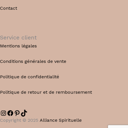
Contact
Service client
Mentions légales
Conditions générales de vente
Politique de confidentialité
Politique de retour et de remboursement
s://www.instagram.com/alliancespirituelle/
Facebook
Pinterest
TikTok
Copyright © 2025
Alliance Spirituelle