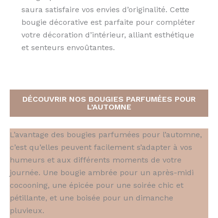
saura satisfaire vos envies d’originalité. Cette
bougie décorative est parfaite pour compléter
votre décoration d’intérieur, alliant esthétique
et senteurs envoûtantes.
DÉCOUVRIR NOS BOUGIES PARFUMÉES POUR
L’AUTOMNE
L’avantage des bougies parfumées pour l’automne,
c’est qu’elles peuvent facilement s’adapter à vos
humeurs et aux différents moments de votre
journée. Une bougie ambrée pour un après-midi
cocooning, une épicée pour une soirée chic et
pétillante, et une boisée pour un dimanche
pluvieux.