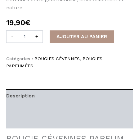
nature.
19,90
€
quantité
-
+
AJOUTER AU PANIER
de
BOUGIE
CÉVENNES
PARFUM
Catégories :
BOUGIES CÉVENNES
,
BOUGIES
NOISETTE
PARFUMÉES
Description
Informations complémentaires
Avis (0)
BOUGIE CÉVENNES PARFUM